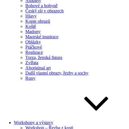
Amulety
Bohové a bohyně
Český ráj v obrazech
Hlavy
Kopie obrazů
Koště
Madony
Maorské inspirace
Oblázky
Ptáčkové
Realizace
Torza, ženská figura
Zvířata
Aboriginal art
Další vlastní obrazy, řezby a sochy
Runy
Workshopy a výstavy
Workshop – Řezba z kosti