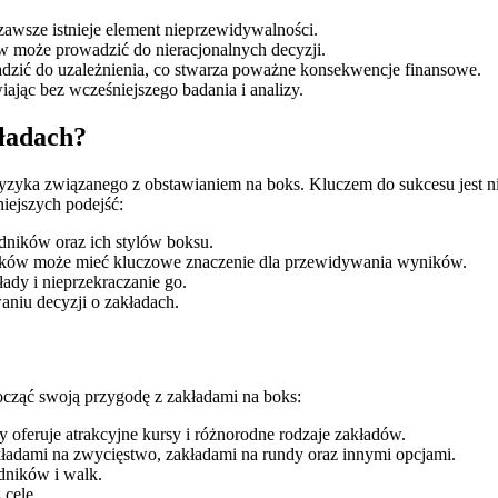
zawsze istnieje element nieprzewidywalności.
w może prowadzić do nieracjonalnych decyzji.
zić do uzależnienia, co stwarza poważne konsekwencje finansowe.
ając bez wcześniejszego badania i analizy.
kładach?
ryzyka związanego z obstawianiem na boks. Kluczem do sukcesu jest ni
iejszych podejść:
ników oraz ich stylów boksu.
ków może mieć kluczowe znaczenie dla przewidywania wyników.
ady i nieprzekraczanie go.
niu decyzji o zakładach.
ocząć swoją przygodę z zakładami na boks:
oferuje atrakcyjne kursy i różnorodne rodzaje zakładów.
ładami na zwycięstwo, zakładami na rundy oraz innymi opcjami.
dników i walk.
 cele.