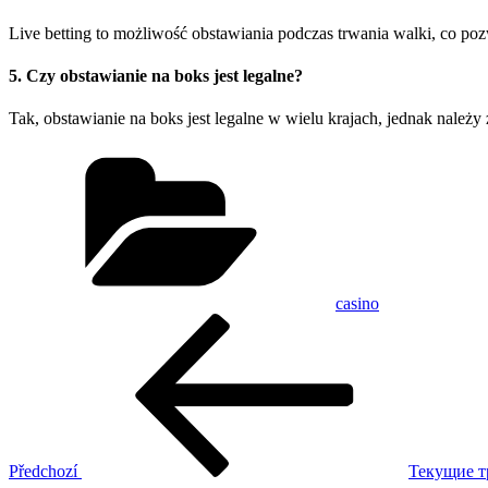
Live betting to możliwość obstawiania podczas trwania walki, co pozw
5. Czy obstawianie na boks jest legalne?
Tak, obstawianie na boks jest legalne w wielu krajach, jednak należy
Rubriky
casino
Navigace
Předchozí
příspěvek
pro
příspěvek
Předchozí
Текущие т