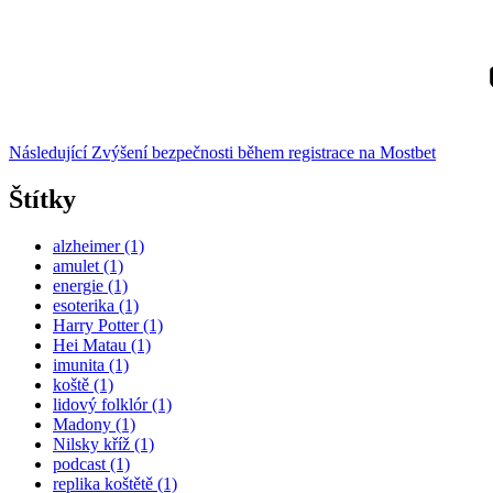
Následující
příspěvek
Následující
Zvýšení bezpečnosti během registrace na Mostbet
Štítky
alzheimer
(1)
amulet
(1)
energie
(1)
esoterika
(1)
Harry Potter
(1)
Hei Matau
(1)
imunita
(1)
koště
(1)
lidový folklór
(1)
Madony
(1)
Nilsky kříž
(1)
podcast
(1)
replika koštětě
(1)