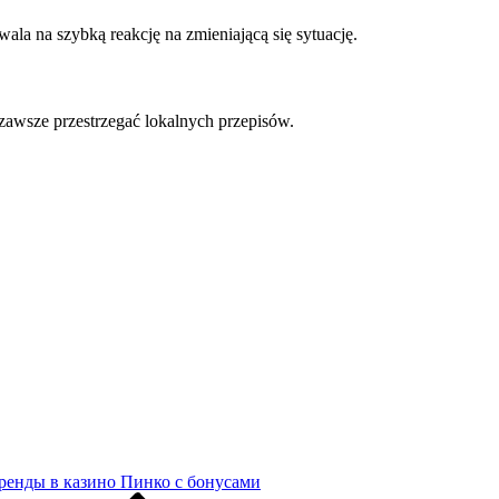
ala na szybką reakcję na zmieniającą się sytuację.
 zawsze przestrzegać lokalnych przepisów.
ренды в казино Пинко с бонусами