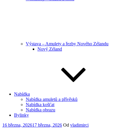
Výstava – Amulety a řezby Nového Zélandu
Nový Zéland
Nabídka
Nabídka amuletů a přívěsků
Nabídka košťat
Nabídka obrazu
Bylinky
Publikováno
16 března, 2026
17 března, 2026
Od
vladimirci