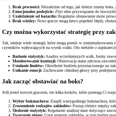
Brak pewności:
Niezależnie od tego, jak dobrze znamy boks, 
Emocjonalne podejście:
Zbyt silne przywiązanie do faworytó
Uzależnienie od hazardu:
Regularne obstawianie może prowad
Brak wiedzy:
Nowi gracze mogą łatwo popełnić błędy, obstawi
Czy można wykorzystać strategię przy za
Tak, istnieje wiele strategii, które mogą pomóc w zminimalizowaniu 
czynników wpływających na wynik walki. Oto niektóre z najskuteczn
Badanie statystyk:
Analiza wcześniejszych walk, formy zawod
Monitorowanie kontuzji:
Obserwacja stanu zdrowia zawodni
Ustalanie limitów:
Określenie budżetu przeznaczonego na zakł
Unikanie emocji:
Zachowanie chłodnej głowy przy podejmowa
Jak zacząć obstawiać na boks?
Jeśli jesteś nowym graczem, oto kilka kroków, które pomogą Ci rozp
Wybór bukmachera:
Znajdź wiarygodnego bukmachera, który 
Zrozumienie rodzajów zakładów:
Poznaj różnice między zak
Śledzenie statystyk:
Regularnie analizuj dane dotyczące zawo
Tworzenie planu:
Ustal strategię zakładów, w tym budżet oraz