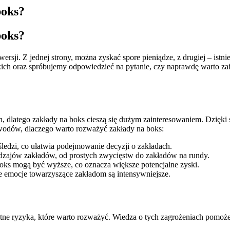
boks?
boks?
wersji. Z jednej strony, można zyskać spore pieniądze, z drugiej – is
ich oraz spróbujemy odpowiedzieć na pytanie, czy naprawdę warto za
ch, dlatego zakłady na boks cieszą się dużym zainteresowaniem. Dzięki
owodów, dlaczego warto rozważyć zakłady na boks:
 śledzi, co ułatwia podejmowanie decyzji o zakładach.
dzajów zakładów, od prostych zwycięstw do zakładów na rundy.
ks mogą być wyższe, co oznacza większe potencjalne zyski.
emocje towarzyszące zakładom są intensywniejsze.
retne ryzyka, które warto rozważyć. Wiedza o tych zagrożeniach pomo