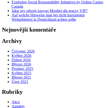
Exploring Social Responsibility Initiatives by Online Casino
Canada
Jakie gry oferuje kasyno Mostbet dla graczy VIP?
Auf welche Hinweise man bei nicht lizenzierten
Wettanbietern in Deutschland achten sollte
Nejnovější komentáře
Archivy
Červenec 2026
Květen 2026
Duben 2026
Březen 2026
Prosinec 2025
Květen 2025
Březen 2021
Únor 2021
Rubriky
Akce
Amulety