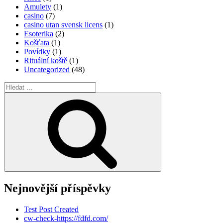
Amulety
(1)
casino
(7)
casino utan svensk licens
(1)
Esoterika
(2)
Košťata
(1)
Povídky
(1)
Rituální koště
(1)
Uncategorized
(48)
Hledat:
Hledání
Nejnovější příspěvky
Test Post Created
cw-check-https://fdfd.com/