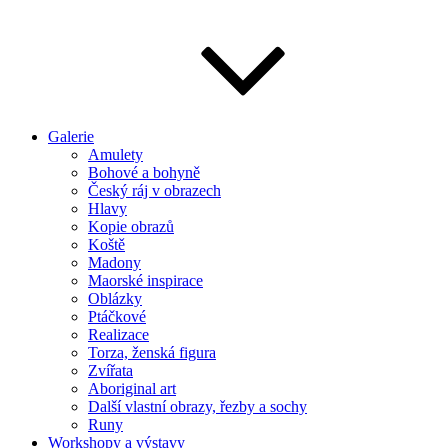
Galerie
Amulety
Bohové a bohyně
Český ráj v obrazech
Hlavy
Kopie obrazů
Koště
Madony
Maorské inspirace
Oblázky
Ptáčkové
Realizace
Torza, ženská figura
Zvířata
Aboriginal art
Další vlastní obrazy, řezby a sochy
Runy
Workshopy a výstavy