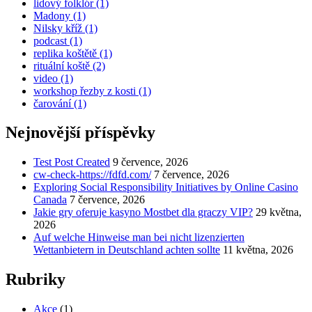
lidový folklór
(1)
Madony
(1)
Nilsky kříž
(1)
podcast
(1)
replika koštětě
(1)
rituální koště
(2)
video
(1)
workshop řezby z kosti
(1)
čarování
(1)
Nejnovější příspěvky
Test Post Created
9 července, 2026
cw-check-https://fdfd.com/
7 července, 2026
Exploring Social Responsibility Initiatives by Online Casino
Canada
7 července, 2026
Jakie gry oferuje kasyno Mostbet dla graczy VIP?
29 května,
2026
Auf welche Hinweise man bei nicht lizenzierten
Wettanbietern in Deutschland achten sollte
11 května, 2026
Rubriky
Akce
(1)