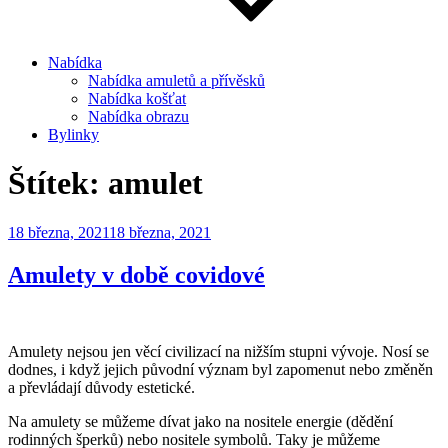
Nabídka
Nabídka amuletů a přívěsků
Nabídka košťat
Nabídka obrazu
Bylinky
Štítek:
amulet
Publikováno
18 března, 2021
18 března, 2021
Amulety v době covidové
Amulety nejsou jen věcí civilizací na nižším stupni vývoje. Nosí se
dodnes, i když jejich původní význam byl zapomenut nebo změněn
a převládají důvody estetické.
Na amulety se můžeme dívat jako na nositele energie (dědění
rodinných šperků) nebo nositele symbolů. Taky je můžeme