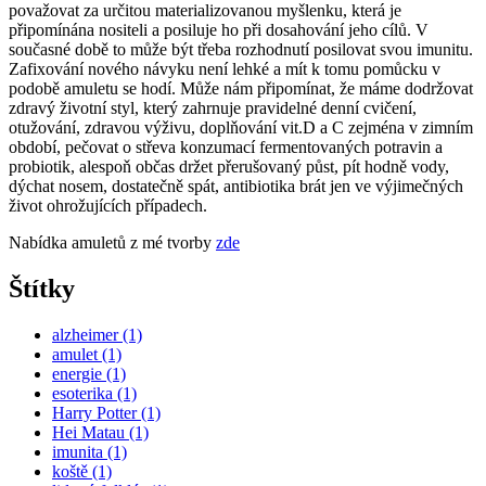
považovat za určitou materializovanou myšlenku, která je
připomínána nositeli a posiluje ho při dosahování jeho cílů. V
současné době to může být třeba rozhodnutí posilovat svou imunitu.
Zafixování nového návyku není lehké a mít k tomu pomůcku v
podobě amuletu se hodí. Může nám připomínat, že máme dodržovat
zdravý životní styl, který zahrnuje pravidelné denní cvičení,
otužování, zdravou výživu, doplňování vit.D a C zejména v zimním
období, pečovat o střeva konzumací fermentovaných potravin a
probiotik, alespoň občas držet přerušovaný půst, pít hodně vody,
dýchat nosem, dostatečně spát, antibiotika brát jen ve výjimečných
život ohrožujících případech.
Nabídka amuletů z mé tvorby
zde
Štítky
alzheimer
(1)
amulet
(1)
energie
(1)
esoterika
(1)
Harry Potter
(1)
Hei Matau
(1)
imunita
(1)
koště
(1)