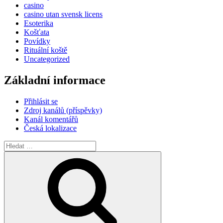
casino
casino utan svensk licens
Esoterika
Košťata
Povídky
Rituální koště
Uncategorized
Základní informace
Přihlásit se
Zdroj kanálů (příspěvky)
Kanál komentářů
Česká lokalizace
Hledat:
Hledání