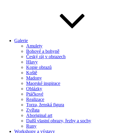
Galerie
Amulety
Bohové a bohyně
Český ráj v obrazech
Hlavy
Kopie obrazů
Koště
Madony
Maorské inspirace
Oblázky
Ptáčkové
Realizace
Torza, ženská figura
Zvířata
Aboriginal art
Další vlastní obrazy, řezby a sochy
Runy
Workshopy a výstavy