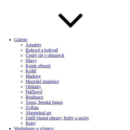
Galerie
Amulety
Bohové a bohyně
Český ráj v obrazech
Hlavy
Kopie obrazů
Koště
Madony
Maorské inspirace
Oblázky
Ptáčkové
Realizace
Torza, ženská figura
Zvířata
Aboriginal art
Další vlastní obrazy, řezby a sochy
Runy
Workshopy a výstavy